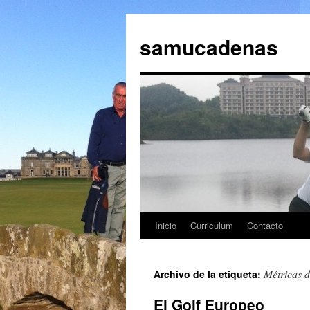
Saltar
al
samucadenas
contenido
Inicio
Curriculum
Contacto
Métricas 
Archivo de la etiqueta:
El Golf Europeo