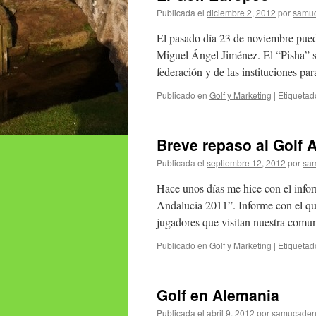
Publicada el
diciembre 2, 2012
por
samu
El pasado día 23 de noviembre puede
Miguel Ángel Jiménez. El “Pisha” s
federación y de las instituciones p
Publicado en
Golf y Marketing
|
Etiquetad
Breve repaso al Golf 
Publicada el
septiembre 12, 2012
por
sa
Hace unos días me hice con el infor
Andalucía 2011”. Informe con el que
jugadores que visitan nuestra com
Publicado en
Golf y Marketing
|
Etiquetad
Golf en Alemania
Publicada el
abril 9, 2012
por
samucaden