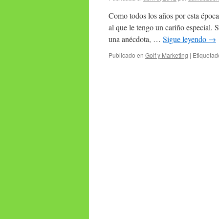
Como todos los años por esta época
al que le tengo un cariño especial. S
una anécdota, …
Sigue leyendo
→
Publicado en
Golf y Marketing
|
Etiquetad