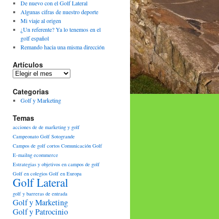
De nuevo con el Golf Lateral
Algunas cifras de nuestro deporte
Mi viaje al origen
¿Un referente? Ya lo tenemos en el
golf español
Remando hacia una misma dirección
Artículos
Artículos
Categorias
Golf y Marketing
Temas
acciones de de marketing y golf
Campeonato Golf Sotogrande
Campos de golf cortos
Comunicación Golf
E-mailng
ecommerce
Estrategias y objetivos en campos de golf
Golf en colegios
Golf en Europa
Golf Lateral
golf y barreras de entrada
Golf y Marketing
Golf y Patrocinio