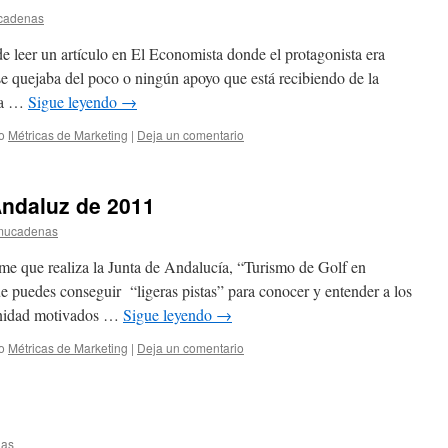
cadenas
 leer un artículo en El Economista donde el protagonista era
e quejaba del poco o ningún apoyo que está recibiendo de la
ara …
Sigue leyendo
→
o
Métricas de Marketing
|
Deja un comentario
Andaluz de 2011
mucadenas
me que realiza la Junta de Andalucía, “Turismo de Golf en
 puedes conseguir “ligeras pistas” para conocer y entender a los
unidad motivados …
Sigue leyendo
→
o
Métricas de Marketing
|
Deja un comentario
as