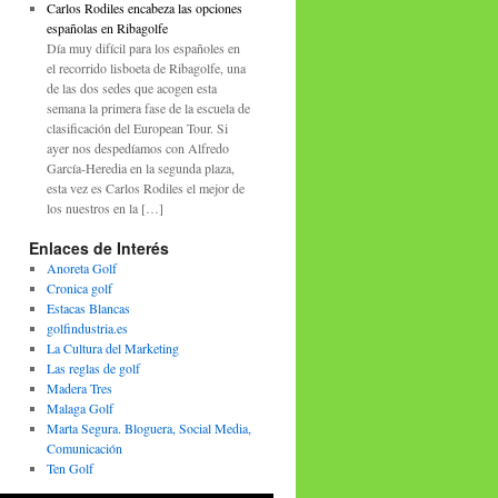
Carlos Rodiles encabeza las opciones
españolas en Ribagolfe
Día muy difícil para los españoles en
el recorrido lisboeta de Ribagolfe, una
de las dos sedes que acogen esta
semana la primera fase de la escuela de
clasificación del European Tour. Si
ayer nos despedíamos con Alfredo
García-Heredia en la segunda plaza,
esta vez es Carlos Rodiles el mejor de
los nuestros en la […]
Enlaces de Interés
Anoreta Golf
Cronica golf
Estacas Blancas
golfindustria.es
La Cultura del Marketing
Las reglas de golf
Madera Tres
Malaga Golf
Marta Segura. Bloguera, Social Media,
Comunicación
Ten Golf