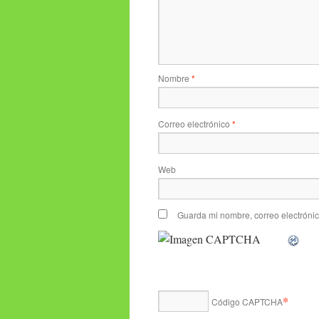
Nombre
*
Correo electrónico
*
Web
Guarda mi nombre, correo electróni
*
Código CAPTCHA