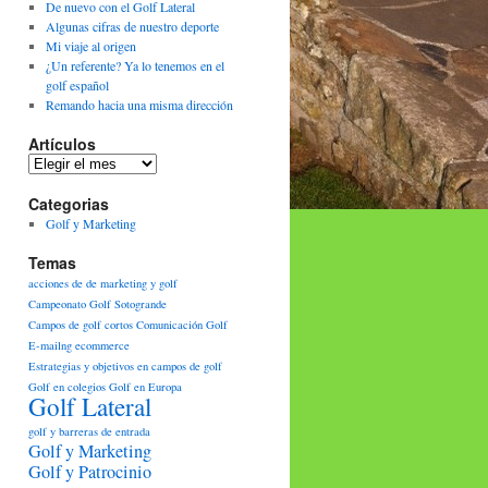
De nuevo con el Golf Lateral
Algunas cifras de nuestro deporte
Mi viaje al origen
¿Un referente? Ya lo tenemos en el
golf español
Remando hacia una misma dirección
Artículos
Artículos
Categorias
Golf y Marketing
Temas
acciones de de marketing y golf
Campeonato Golf Sotogrande
Campos de golf cortos
Comunicación Golf
E-mailng
ecommerce
Estrategias y objetivos en campos de golf
Golf en colegios
Golf en Europa
Golf Lateral
golf y barreras de entrada
Golf y Marketing
Golf y Patrocinio