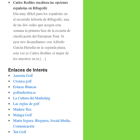
Carlos Rodiles encabeza las opciones
españolas en Ribagolfe
Día muy difícil para los españoles en
el recorrido lisboeta de Ribagolfe, una
de las dos sedes que acogen esta
semana la primera fase de la escuela de
clasificación del European Tour. Si
ayer nos despedíamos con Alfredo
García-Heredia en la segunda plaza,
esta vez es Carlos Rodiles el mejor de
los nuestros en la […]
Enlaces de Interés
Anoreta Golf
Cronica golf
Estacas Blancas
golfindustria.es
La Cultura del Marketing
Las reglas de golf
Madera Tres
Malaga Golf
Marta Segura. Bloguera, Social Media,
Comunicación
Ten Golf