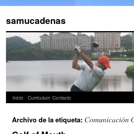
Saltar
al
samucadenas
contenido
Inicio
Curriculum
Contacto
Comunicación G
Archivo de la etiqueta: