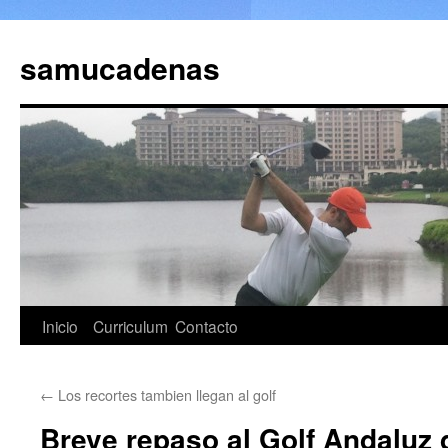
Saltar
al
samucadenas
contenido
Inicio
Curriculum
Contacto
←
Los recortes tambien llegan al golf
Breve repaso al Golf Andaluz 