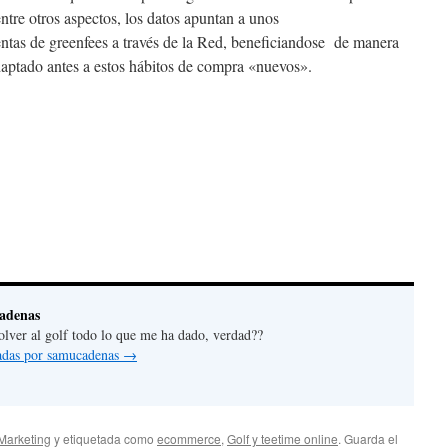
ntre otros aspectos, los datos apuntan a unos
entas de greenfees a través de la Red, beneficiandose de manera
daptado antes a estos hábitos de compra «nuevos».
adenas
olver al golf todo lo que me ha dado, verdad??
radas por samucadenas
→
 Marketing
y etiquetada como
ecommerce
,
Golf y teetime online
. Guarda el