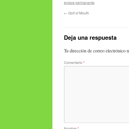
enlace permanente
.
←
Golf of Mouth
Deja una respuesta
Tu dirección de correo electrónico n
Comentario
*
Nombre
*