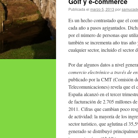
Golf y e-commerce
Publicada el
marzo 5, 2013
por
samucad
Es un hecho contrastado que el com
cada año a pasos agigantados. Dich
por el número de personas que utiliz
también se incrementa año tras año 
cualquier sector, incluido el sector d
Por dar algunos datos a nivel general
comercio electrónico a través de e
publicado por la CMT (Comisión de
Telecomunicaciones) revela que el 
España alcanzó en el tercer trimest
de facturación de 2.705 millones d
2011. Cifras que cambian poco respe
de actividad: la mayoría de los ingr
sector turístico, que aglutina el 35
generado se distribuyó principalment