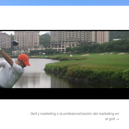
Golf y marketing o la profesionalización del marketing en
el golf
→