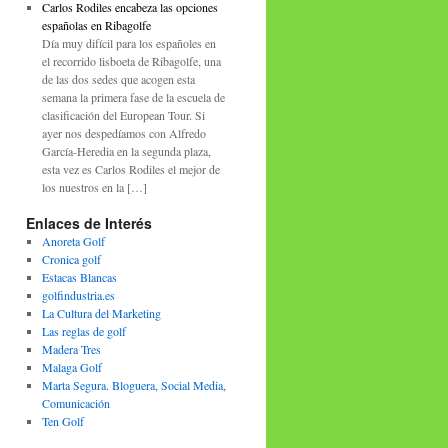
Carlos Rodiles encabeza las opciones
españolas en Ribagolfe
Día muy difícil para los españoles en
el recorrido lisboeta de Ribagolfe, una
de las dos sedes que acogen esta
semana la primera fase de la escuela de
clasificación del European Tour. Si
ayer nos despedíamos con Alfredo
García-Heredia en la segunda plaza,
esta vez es Carlos Rodiles el mejor de
los nuestros en la […]
Enlaces de Interés
Anoreta Golf
Cronica golf
Estacas Blancas
golfindustria.es
La Cultura del Marketing
Las reglas de golf
Madera Tres
Malaga Golf
Marta Segura. Bloguera, Social Media,
Comunicación
Ten Golf