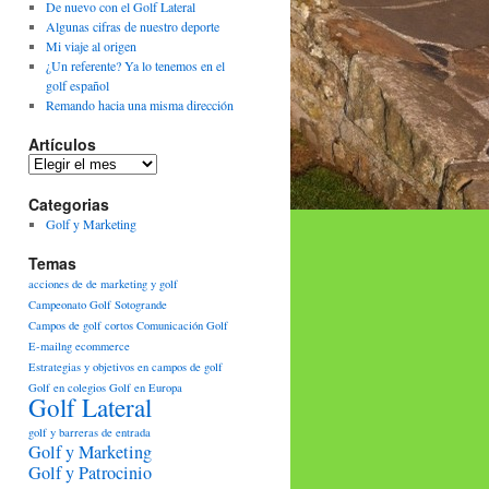
De nuevo con el Golf Lateral
Algunas cifras de nuestro deporte
Mi viaje al origen
¿Un referente? Ya lo tenemos en el
golf español
Remando hacia una misma dirección
Artículos
Artículos
Categorias
Golf y Marketing
Temas
acciones de de marketing y golf
Campeonato Golf Sotogrande
Campos de golf cortos
Comunicación Golf
E-mailng
ecommerce
Estrategias y objetivos en campos de golf
Golf en colegios
Golf en Europa
Golf Lateral
golf y barreras de entrada
Golf y Marketing
Golf y Patrocinio