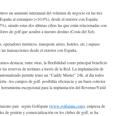
btuvo un aumento interanual del volumen de negocio en las tres
 España al extranjero (+10,9%), desde el exterior con España
), siendo estas dos últimas cifras las que están relacionadas con
adores de golf que acuden a nuestro destino (Costa del Sol).
s, operadores turísticos, transporte aéreo, hoteles, etc.) supuso
 las transacciones desde el exterior con España.
mos destacar, entre otras, la flexibilidad como principal beneficio
zar las reservas de teetimes a través de la Red. La implantación de
 automatizado permite tener un “Caddy Master” 24h. al día todos
oferta –los campos de golf- posibilita eficiencia y un buen colector
a herramienta excepcional para la implantación del Revenue/Yield
 nuestro país según Golfspain (
www.golfspain.com
), empresa de
es de gestión y comercialización en los clubes de golf, se ha